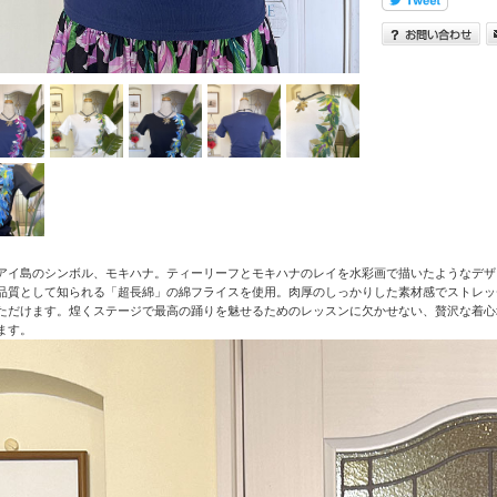
アイ島のシンボル、モキハナ。ティーリーフとモキハナのレイを水彩画で描いたようなデザ
品質として知られる「超長綿」の綿フライスを使用。肉厚のしっかりした素材感でストレッ
ただけます。煌くステージで最高の踊りを魅せるためのレッスンに欠かせない、贅沢な着心
ます。