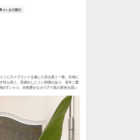
インにラメプリントを施した目を惹く一枚。生地に
チ性も高く、型崩れしにくい特徴があり、長年ご愛
地のTシャツ。自然豊かなカウアイ島の景色を思い