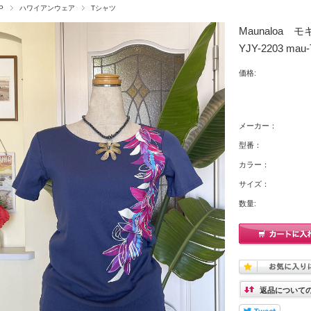
P
ハワイアンウェア
Tシャツ
Maunaloa
YJY-2203 mau-
価格:
メーカー：
型番：
カラー：
サイズ：
数量:
返品について