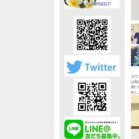
カウ
は高
用い
出し