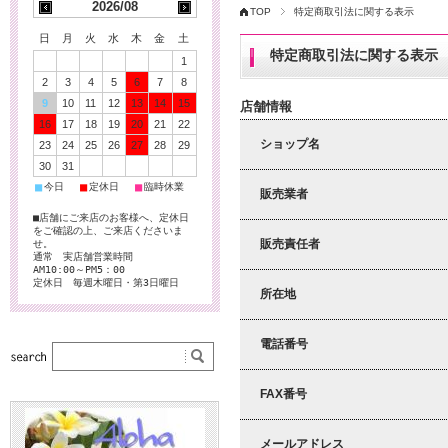
2026/08
TOP
特定商取引法に関する表示
日
月
火
水
木
金
土
特定商取引法に関する表示
1
2
3
4
5
6
7
8
9
10
11
12
13
14
15
店舗情報
16
17
18
19
20
21
22
ショップ名
23
24
25
26
27
28
29
30
31
■
■
■
今日
定休日
臨時休業
販売業者
■店舗にご来店のお客様へ、定休日
をご確認の上、ご来店くださいま
販売責任者
せ。
通常 実店舗営業時間
AM10:00～PM5：00
定休日 毎週木曜日・第3日曜日
所在地
電話番号
FAX番号
メールアドレス