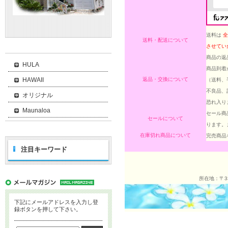
送料は
全
送料・配送について
させてい
商品の返
HULA
商品到着
HAWAII
返品・交換について
（送料、
不良品、
オリジナル
恐れ入り
Maunaloa
セール商
セールについて
ります。
在庫切れ商品について
完売商品
注目キーワード
所在地：〒33
下記にメールアドレスを入力し登
録ボタンを押して下さい。