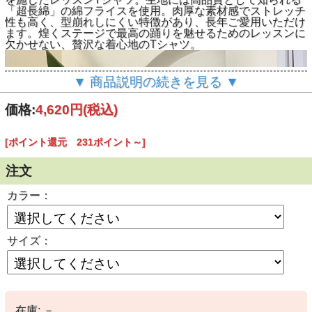
「超長綿」の綿フライスを使用。肉厚な素材感でストレッチ
性も高く、型崩れしにくい特徴があり、長年ご愛用いただけ
ます。煌くステージで最高の踊りを魅せるためのレッスンに
欠かせない、贅沢な着心地のTシャツ。
▼ 商品説明の続きを見る ▼
価格:
4,620円
(税込)
[ポイント還元 231ポイント～]
注文
カラー：
サイズ：
在庫:
－