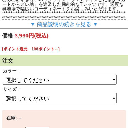
ートからズレ地」を追及した機能的なTシャツです。適度な
無地場で幅広いコーディネートをお楽しみいただけます。
************************************************************************
************************************************************************
****🔳素材:綿 95% ポリウレタン５％ 🔳サイズ：M 着丈
▼ 商品説明の続きを見る ▼
59cm 肩幅 38cm 胸囲 106cm 袖丈 18cm / L 着丈 62cm
肩幅 40 胸囲 110cm 袖丈 18.5cm / XL 着丈 65cm 肩幅
価格:
3,960円
(税込)
42cm 胸囲 114cm 袖丈 19cm
[ポイント還元 198ポイント～]
注文
カラー：
サイズ：
在庫:
－