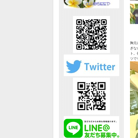
胸元
ぎな
ト。
ツで