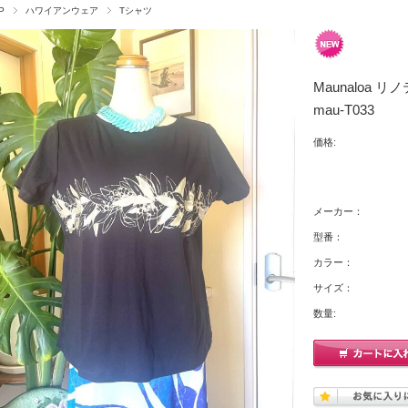
P
ハワイアンウェア
Tシャツ
Maunaloa 
mau-T033
価格:
メーカー：
型番：
カラー：
サイズ：
数量: