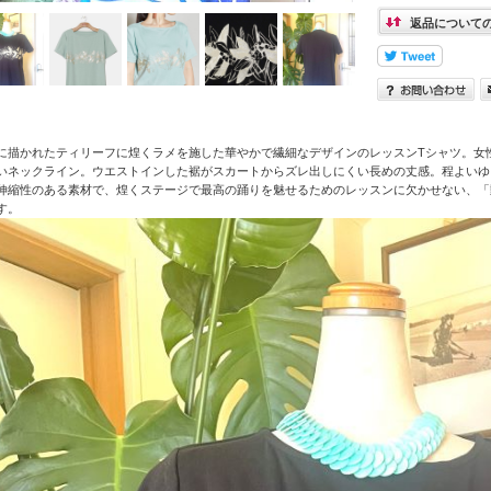
返品について
に描かれたティリーフに煌くラメを施した華やかで繊細なデザインのレッスンTシャツ。女
いネックライン。ウエストインした裾がスカートからズレ出しにくい長めの丈感。程よいゆ
伸縮性のある素材で、煌くステージで最高の踊りを魅せるためのレッスンに欠かせない、「
す。