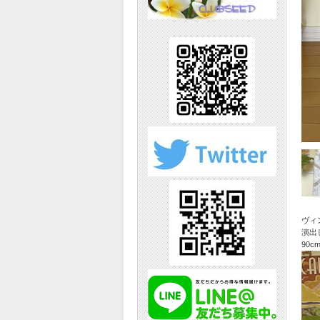
ヴィ
演出
90c