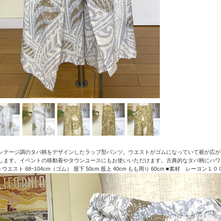
ンテージ調のタパ柄をデザインしたラップ型パンツ。ウエストがゴムになっていて裾が広が
します。イベントの移動着やタウンユースにもお使いいただけます。古典的なタパ柄にハワ
m ウエスト 68~104cm（ゴム） 股下 50cm 股上 40cm もも周り 60cm ■素材 レーヨン１０