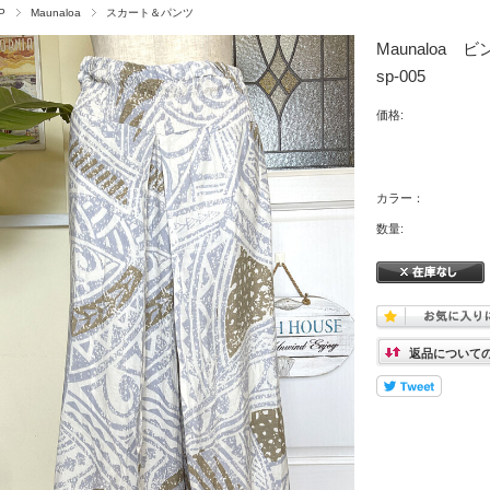
P
Maunaloa
スカート＆パンツ
Maunaloa ビ
sp-005
価格:
カラー：
数量:
返品について