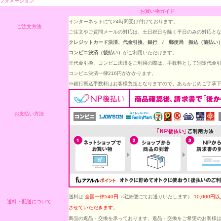
フォメーション
お買い物ガイド
インターネットにて24時間受け付けております。
ご注文方法
ご注文やご質問メールの対応は、土日祝日を除く平日のみの対応と
クレジットカード決済、代金引換、銀行 / 郵便局 振込（前払い
コンビニ決済（後払い）
がご利用いただけます。
※代金引換、コンビニ決済をご利用の際は、手数料として別途代金引換10、
コンビニ決済一律216円がかかります。
※銀行振込手数料はお客様負担となりますので、あらかじめご了承
お支払い方法
送料は
全国一律540円
（宅急便にてお送りいたします）
10,000
送料・配送について
させていただきます。
商品の返品・交換を承っております。返品・交換をご希望のお客様