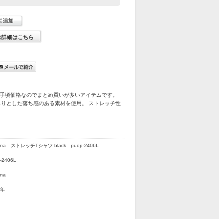
の詳細はこちら
手頃価格なのでまとめ買いが多いアイテムです。
らりとした落ち感のある素材を使用。 ストレッチ性
ana ストレッチTシャツ black puop-2406L
-2406L
na
4年