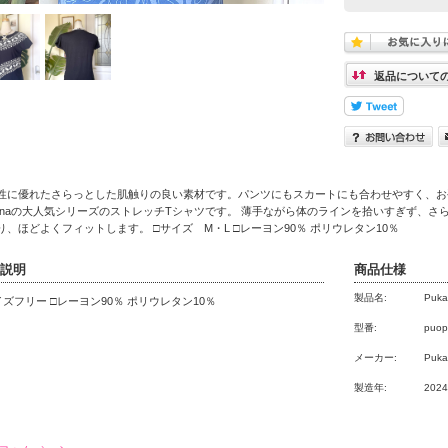
返品について
性に優れたさらっとした肌触りの良い素材です。パンツにもスカートにも合わせやすく、お
kanaの大人気シリーズのストレッチTシャツです。 薄手ながら体のラインを拾いすぎず、さ
り、ほどよくフィットします。 □サイズ M・L □レーヨン90％ ポリウレタン10％
説明
商品仕様
製品名:
Puk
イズフリー □レーヨン90％ ポリウレタン10％
型番:
puop
メーカー:
Puka
製造年:
202