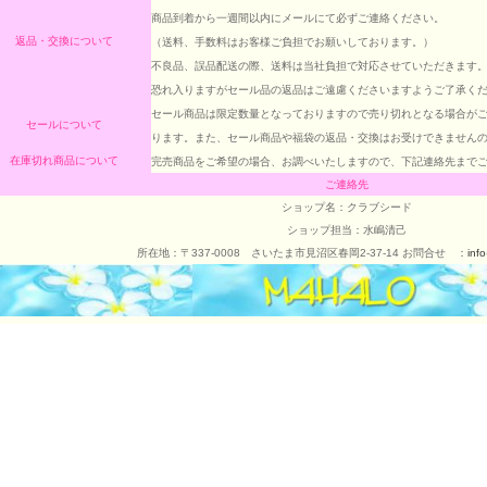
商品到着から一週間以内にメールにて必ずご連絡ください。
返品・交換について
（送料、手数料はお客様ご負担でお願いしております。）
不良品、誤品配送の際、送料は当社負担で対応させていただきます
恐れ入りますがセール品の返品はご遠慮くださいますようご了承く
セール商品は限定数量となっておりますので売り切れとなる場合が
セールについて
ります。また、セール商品や福袋の返品・交換はお受けできません
在庫切れ商品について
完売商品をご希望の場合、お調べいたしますので、下記連絡先まで
ご連絡先
ショップ名：クラブシード
ショップ担当：水嶋清己
所在地：〒337-0008 さいたま市見沼区春岡2-37-14 お問合
せ
：
inf