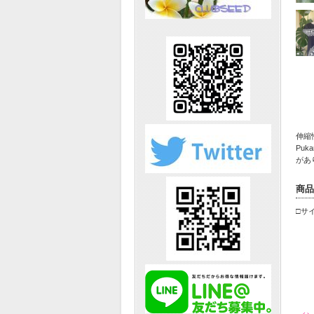
伸縮
Pu
があ
商品
□サ